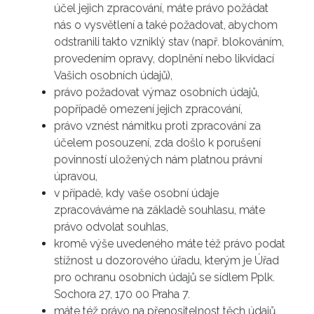
účel jejich zpracování, máte právo požádat
nás o vysvětlení a také požadovat, abychom
odstranili takto vzniklý stav (např. blokováním,
provedením opravy, doplnění nebo likvidací
Vašich osobních údajů),
právo požadovat výmaz osobních údajů,
popřípadě omezení jejich zpracování,
právo vznést námitku proti zpracování za
účelem posouzení, zda došlo k porušení
povinností uložených nám platnou právní
úpravou,
v případě, kdy vaše osobní údaje
zpracováváme na základě souhlasu, máte
právo odvolat souhlas,
kromě výše uvedeného máte též právo podat
stížnost u dozorového úřadu, kterým je Úřad
pro ochranu osobních údajů se sídlem Pplk.
Sochora 27, 170 00 Praha 7.
máte též právo na přenositelnost těch údajů,