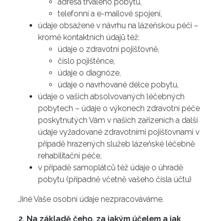
adresa trvalého pobytu,
telefonní a e-mailové spojení,
údaje obsažené v návrhu na lázeňskou péči –
kromě kontaktních údajů též:
údaje o zdravotní pojišťovně,
číslo pojištěnce,
údaje o diagnóze,
údaje o navrhované délce pobytu,
údaje o vašich absolvovaných léčebných
pobytech – údaje o výkonech zdravotní péče
poskytnutých Vám v našich zařízeních a další
údaje vyžadované zdravotními pojišťovnami v
případě hrazených služeb lázeňské léčebně
rehabilitační péče,
v případě samoplátců též údaje o úhradě
pobytu (případně včetně vašeho čísla účtu)
Jiné Vaše osobní údaje nezpracováváme.
2. Na základě čeho, za jakým účelem a jak