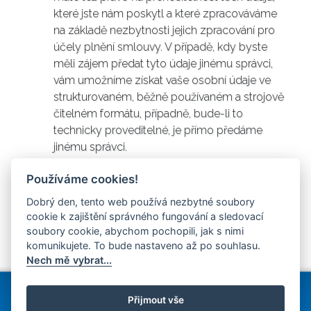
které jste nám poskytl a které zpracováváme
na základě nezbytnosti jejich zpracování pro
účely plnění smlouvy. V případě, kdy byste
měli zájem předat tyto údaje jinému správci,
vám umožníme získat vaše osobní údaje ve
strukturovaném, běžně používaném a strojově
čitelném formátu, případně, bude-li to
technicky proveditelné, je přímo předáme
jinému správci.
V případě jakýchkoli nejasností, či dotazů ohledně
Používáme cookies!
zpracovávání Vašich osobních údajů se na nás
Dobrý den, tento web používá nezbytné soubory
můžete kdykoli obrátit písemně na adrese Imperial
cookie k zajištění správného fungování a sledovací
Karlovy Vary a.s., U Imperiálu 7/31, 360 01 Karlovy
soubory cookie, abychom pochopili, jak s nimi
Vary, nebo emailem na
gdpr@imperial-group.cz
.
komunikujete. To bude nastaveno až po souhlasu.
Nech mě vybrat...
Imperial Karlovy Vary a.s.
, U Imperiálu 7/31, 360 01 Karlovy
Vary, Česká republika
Přijmout vše