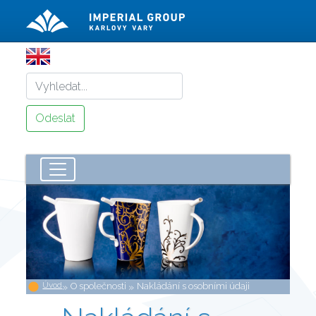
Úvod
»
O společnosti
»
Nakládání s osobními údaji