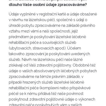
dlouho Vaše osobní údaje zpracováváme?
Údaje vyplněné v registrační kartě a údaje obsažené
v návrhu na lázeňskou péči, společně s údaji o
úhradě pobytu zpracováváme na základě právního
vztahu mezi vámi a naší společností, jejíž
předmětem je poskytování lázeňské léčebně
rehabilitační péče a souvisejících služeb
(ubytovacích, stravovacích apod.). Účelem
takového zpracování je poskytování uvedených
služeb. Návrh na lázeňskou péči naše lázně
získávají od Vaší zdravotní pojišťovny. Obdobně též
údaje o vašich absolvovaných léčebných pobytech
zpracováváme na témže právním základě, v
případě hrazených služeb lázeňské léčebně
rehabilitační péče (komplexní nebo příspěvkové
péče) se k němu přidává též naše povinnost
poskytnout zdravotní pojišťovně údaje o výkonech
zdravotní péče poskytnutých vám v našich