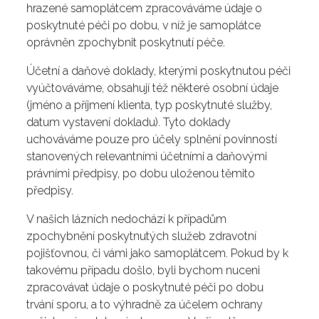
hrazené samoplátcem zpracováváme údaje o
poskytnuté péči po dobu, v níž je samoplátce
oprávněn zpochybnit poskytnutí péče.
Účetní a daňové doklady, kterými poskytnutou péči
vyúčtováváme, obsahují též některé osobní údaje
(jméno a příjmení klienta, typ poskytnuté služby,
datum vystavení dokladu). Tyto doklady
uchováváme pouze pro účely splnění povinností
stanovených relevantními účetními a daňovými
právními předpisy, po dobu uloženou těmito
předpisy.
V našich lázních nedochází k případům
zpochybnění poskytnutých služeb zdravotní
pojišťovnou, či vámi jako samoplátcem. Pokud by k
takovému případu došlo, byli bychom nuceni
zpracovávat údaje o poskytnuté péči po dobu
trvání sporu, a to výhradně za účelem ochrany