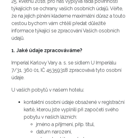
25. květnu 2018, pro nás vyplývá řada povinností
týkajících se ochrany vašich osobních údajů. Věřte,
že na jejich plnění klademe maximální důraz a touto
cestou bychom vám chtěli předat důležité
informace týkající se zpracování Vašich osobních
údajů.
1. Jaké údaje zpracováváme?
Imperial Karlovy Vary a. s. se sídlem U Imperiálu
7/31, 360 01, IČ 45359318 zpracovává tyto osobní
údaje.
U vašich pobytů v našem hotelu:
kontaktní osobní údaje obsažené v registrační
kartě, kterou jste vyplnili při započetí svého
pobytu v našich lázních:
jméno a příjmení, příp. titul,
datum narození,