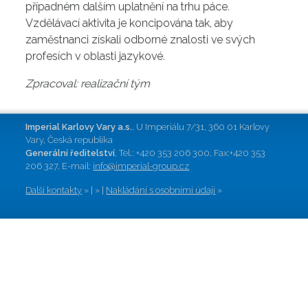
případném dalším uplatnění na trhu páce.
Vzdělávací aktivita je koncipována tak, aby
zaměstnanci získali odborné znalosti ve svých
profesích v oblasti jazykové.
Zpracoval: realizační tým
Imperial Karlovy Vary a.s.
, U Imperiálu 7/31, 360 01 Karlovy
Vary, Česká republika
Generální ředitelství
, Tel.: +420 353 206 300, Fax:+420 353
206 327, E-mail:
info@imperial-group.cz
Další kontakty
» | » |
Nakládání s osobními údaji
»