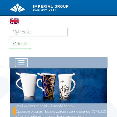
Úvod
Evropské fondy
»
O společnosti
»
»
Operační program Lidské zdroje a zaměstnanost (OP LZZ)
– Vzdělávejte se pro růst v Karlovarském kraji