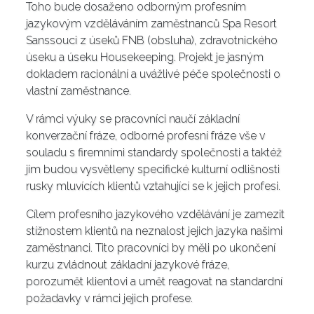
Toho bude dosaženo odborným profesním
jazykovým vzděláváním zaměstnanců Spa Resort
Sanssouci z úseků FNB (obsluha), zdravotnického
úseku a úseku Housekeeping. Projekt je jasným
dokladem racionální a uvážlivé péče společnosti o
vlastní zaměstnance.
V rámci výuky se pracovníci naučí základní
konverzační fráze, odborné profesní fráze vše v
souladu s firemními standardy společnosti a taktéž
jim budou vysvětleny specifické kulturní odlišnosti
rusky mluvících klientů vztahující se k jejich profesi.
Cílem profesního jazykového vzdělávání je zamezit
stížnostem klientů na neznalost jejich jazyka našimi
zaměstnanci. Tito pracovníci by měli po ukončení
kurzu zvládnout základní jazykové fráze,
porozumět klientovi a umět reagovat na standardní
požadavky v rámci jejich profese.