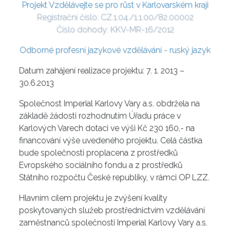
Projekt Vzdělávejte se pro růst v Karlovarském kraji
Registrační číslo: CZ.1.04./1.1.00/82.00002
Číslo dohody: KKV-MR-16/2012
Odborné profesní jazykové vzdělávání - ruský jazyk
Datum zahájení realizace projektu: 7. 1. 2013 –
30.6.2013
Společnost Imperial Karlovy Vary a.s. obdržela na
základě žádosti rozhodnutím Úřadu práce v
Karlových Varech dotaci ve výši Kč 230 160,- na
financování výše uvedeného projektu. Celá částka
bude společnosti proplacena z prostředků
Evropského sociálního fondu a z prostředků
Státního rozpočtu České republiky, v rámci OP LZZ.
Hlavním cílem projektu je zvýšení kvality
poskytovaných služeb prostřednictvím vzdělávání
zaměstnanců společnosti Imperial Karlovy Vary a.s.