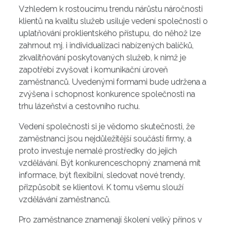
Vzhledem k rostoucímu trendu nárůstu náročnosti
klientů na kvalitu služeb usiluje vedení společnosti o
uplatňování proklientského přístupu, do něhož lze
zahrnout mj. i individualizaci nabízených balíčků,
zkvalitňování poskytovaných služeb, k nimž je
zapotřebí zvyšovat i komunikační úroveň
zaměstnanců. Uvedenými formami bude udržena a
zvýšena i schopnost konkurence společnosti na
trhu lázeňství a cestovního ruchu.
Vedení společnosti si je vědomo skutečnosti, že
zaměstnanci jsou nejdůležitější součástí firmy, a
proto investuje nemalé prostředky do jejich
vzdělávání. Být konkurenceschopný znamená mít
informace, být flexibilní, sledovat nové trendy,
přizpůsobit se klientovi. K tomu všemu slouží
vzdělávání zaměstnanců.
Pro zaměstnance znamenají školení velký přínos v