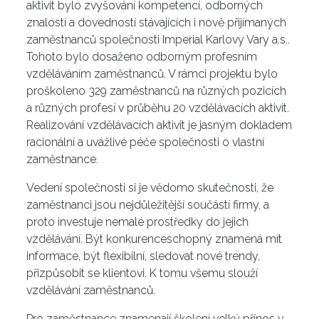
aktivit bylo zvyšování kompetencí, odborných
znalostí a dovedností stávajících i nově přijímaných
zaměstnanců společnosti Imperial Karlovy Vary a.s..
Tohoto bylo dosaženo odborným profesním
vzděláváním zaměstnanců. V rámci projektu bylo
proškoleno 329 zaměstnanců na různých pozicích
a různých profesí v průběhu 20 vzdělávacích aktivit.
Realizování vzdělávacích aktivit je jasným dokladem
racionální a uvážlivé péče společnosti o vlastní
zaměstnance.
Vedení společnosti si je vědomo skutečnosti, že
zaměstnanci jsou nejdůležitější součástí firmy, a
proto investuje nemalé prostředky do jejich
vzdělávání. Být konkurenceschopný znamená mít
informace, být flexibilní, sledovat nové trendy,
přizpůsobit se klientovi. K tomu všemu slouží
vzdělávání zaměstnanců.
Pro zaměstnance znamenají školení velký přínos v