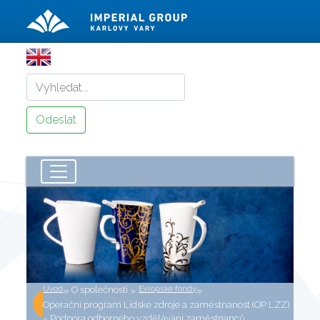
Úvod
Evropské fondy
»
O společnosti
»
»
Operační program Lidské zdroje a zaměstnanost (OP LZZ)
– Podpora odborného vzdělávání zaměstnanců