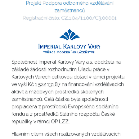
Projekt Podpora odborného vzdělávání
zaměstnanců
Registrační číslo: CZ.1.04/1.1.00/C3.00001
Společnost Imperial Karlovy Vary a.s. obdržela na
základě žádostí rozhodnutím Úřadu práce v
Karlových Varech celkovou dotaci v rámci projektu
ve výši Kč 1 522 131,87 na financování vzdělávacích
aktivit a mzdových prostředků školených
zaměstnanců. Celá částka byla společnosti
proplacena z prostředků Evropského sociálního
fondu a z prostředků Státního rozpočtu České
republiky v rámci OP LZZ.
Hlavním cílem všech realizovaných vzdělávacích