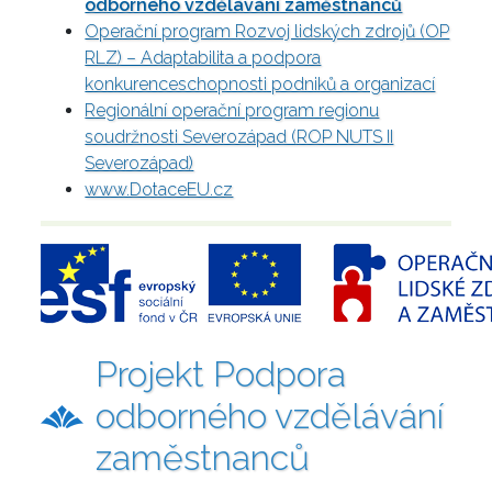
odborného vzdělávání zaměstnanců
Operační program Rozvoj lidských zdrojů (OP
RLZ) – Adaptabilita a podpora
konkurenceschopnosti podniků a organizací
Regionální operační program regionu
soudržnosti Severozápad (ROP NUTS II
Severozápad)
www.DotaceEU.cz
Projekt Podpora
odborného vzdělávání
zaměstnanců