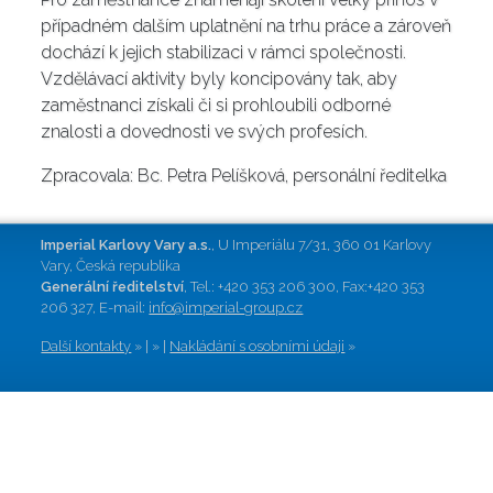
případném dalším uplatnění na trhu práce a zároveň
dochází k jejich stabilizaci v rámci společnosti.
Vzdělávací aktivity byly koncipovány tak, aby
zaměstnanci získali či si prohloubili odborné
znalosti a dovednosti ve svých profesích.
Zpracovala: Bc. Petra Pelíšková, personální ředitelka
Imperial Karlovy Vary a.s.
, U Imperiálu 7/31, 360 01 Karlovy
Vary, Česká republika
Generální ředitelství
, Tel.: +420 353 206 300, Fax:+420 353
206 327, E-mail:
info@imperial-group.cz
Další kontakty
» | » |
Nakládání s osobními údaji
»